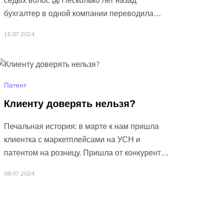
седых волос 🥶 Несколько лет назад
бухгалтер в одной компании переводила
зарплату людям и нажала не ту кнопочку. Не
15.07.2024
спрашивайте
Подробнее…
Патент
Клиенту доверять нельзя?
Печальная история: в марте к нам пришла
клиентка с маркетплейсами на УСН и
патентом на розницу. Пришла от конкурентов,
без базы — видимо, рассталась
08.07.2024
не
Подробнее…