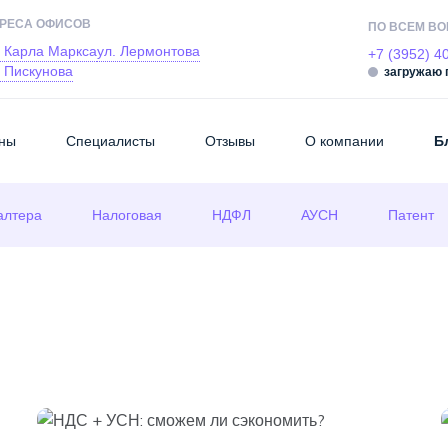
РЕСА ОФИСОВ
ПО ВСЕМ В
. Карла Маркса
ул. Лермонтова
+7 (3952) 4
. Пискунова
загружаю 
ны
Специалисты
Отзывы
О компании
Б
алтера
Налоговая
НДФЛ
АУСН
Патент