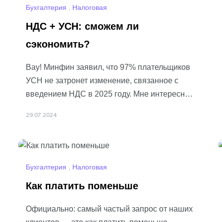
Бухгалтерия
,
Налоговая
НДС + УСН: сможем ли
сэкономить?
Вау! Минфин заявил, что 97% плательщиков
УСН не затронет изменение, связанное с
введением НДС в 2025 году. Мне интересно,
откуда у них такой оптимизм?
29.07.2024
Ибо
Подробнее…
Бухгалтерия
,
Налоговая
Как платить поменьше
Официально: самый частый запрос от наших