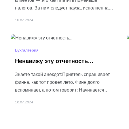
клиентов — это как платить поменьше
налогов. За ним следует пауза, исполненная
надежды, а потом вал предложений: вот,
18.07.2024
мой
Подробнее…
Бухгалтерия
Ненавижу эту отчетность…
Знаете такой анекдот:Приятель спрашивает
финна, как тот провел лето. Финн долго
вспоминает, а потом говорит: Начинается
июль, а это значит — здравствуй, новый
10.07.2024
отчетный период.
Подробнее…