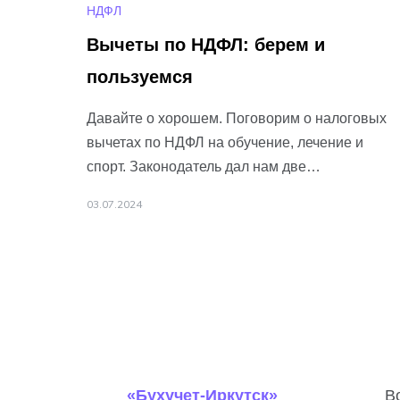
НДФЛ
Вычеты по НДФЛ: берем и
пользуемся
Давайте о хорошем. Поговорим о налоговых
вычетах по НДФЛ на обучение, лечение и
спорт. Законодатель дал нам две
возможности уменьшить налог: 1️⃣ По
03.07.2024
окончании календарного
Подробнее…
«Бухучет-Иркутск»
В