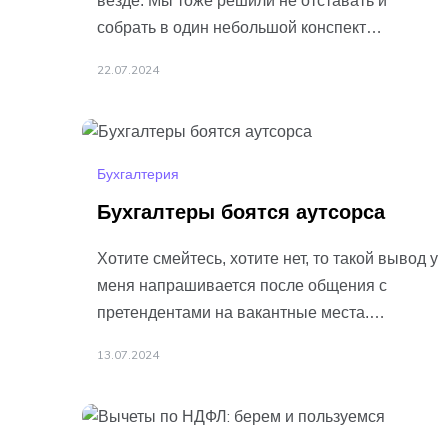
везде. Мы тоже решили не отставать и
собрать в один небольшой конспект
изменения, которые ждут упрощенцев в
22.07.2024
связи с новой обязанностью
Подробнее…
Бухгалтерия
Бухгалтеры боятся аутсорса
Хотите смейтесь, хотите нет, то такой вывод у
меня напрашивается после общения с
претендентами на вакантные места.
Наверное помните — мы размещали в
13.07.2024
канале вакансии,
Подробнее…