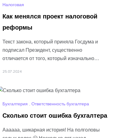
Налоговая
Как менялся проект налоговой
реформы
Текст закона, который приняла Госдума и
подписал Президент, существенно
отличается от того, который изначально
внесли на рассмотрение. Прения даром не
25.07.2024
прошли. Давайте посмотрим, что
изменилось
Подробнее…
Бухгалтерия
,
Ответственность бухгалтера
Сколько стоит ошибка бухгалтера
Аааааа, шикарная история! На полголовы