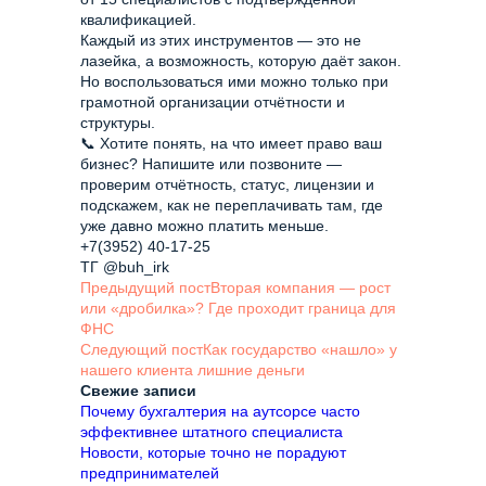
квалификацией.
Каждый из этих инструментов — это не
лазейка, а возможность, которую даёт закон.
Но воспользоваться ими можно только при
грамотной организации отчётности и
структуры.
📞 Хотите понять, на что имеет право ваш
бизнес? Напишите или позвоните —
проверим отчётность, статус, лицензии и
подскажем, как не переплачивать там, где
уже давно можно платить меньше.
+7(3952) 40-17-25
ТГ @buh_irk
Навигация
Вторая компания — рост
по
или «дробилка»? Где проходит граница для
записям
ФНС
Как государство «нашло» у
нашего клиента лишние деньги
Свежие записи
Почему бухгалтерия на аутсорсе часто
эффективнее штатного специалиста
Новости, которые точно не порадуют
предпринимателей