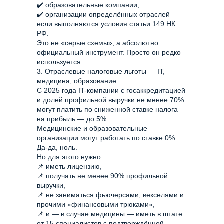
✔️ образовательные компании,
✔️ организации определённых отраслей —
если выполняются условия статьи 149 НК
РФ.
Это не «серые схемы», а абсолютно
официальный инструмент. Просто он редко
используется.
3. Отраслевые налоговые льготы — IT,
медицина, образование
С 2025 года IT-компании с госаккредитацией
и долей профильной выручки не менее 70%
могут платить по сниженной ставке налога
на прибыль — до 5%.
Медицинские и образовательные
организации могут работать по ставке 0%.
Да-да, ноль.
Но для этого нужно:
📌 иметь лицензию,
📌 получать не менее 90% профильной
выручки,
📌 не заниматься фьючерсами, векселями и
прочими «финансовыми трюками»,
📌 и — в случае медицины — иметь в штате
от 15 специалистов с подтверждённой