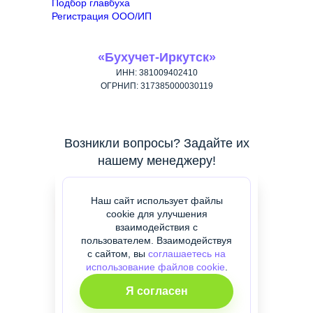
Подбор главбуха
Регистрация ООО/ИП
«Бухучет-Иркутск»
ИНН: 381009402410
ОГРНИП: 317385000030119
Возникли вопросы? Задайте их
нашему менеджеру!
СВЯЗАТЬСЯ
Наш сайт использует файлы
С МЕНЕДЖЕРОМ
cookie для улучшения
взаимодействия с
пользователем. Взаимодействуя
с сайтом, вы
соглашаетесь на
использование файлов cookie
.
Политика конфиденциальности
Я согласен
Договор оферты