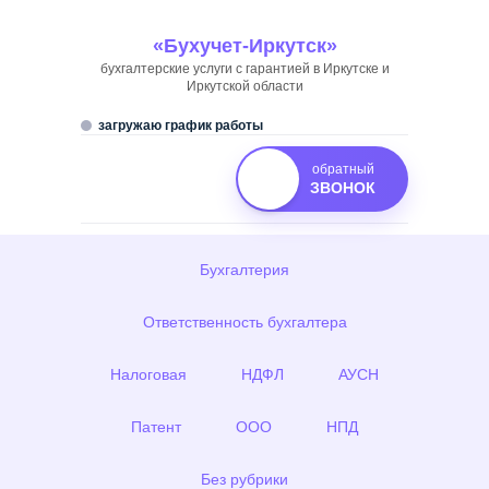
Skip
to
«Бухучет-Иркутск»
content
бухгалтерские услуги с гарантией в Иркутске и
Иркутской области
загружаю график работы
обратный
ЗВОНОК
Бухгалтерия
Ответственность бухгалтера
Налоговая
НДФЛ
АУСН
Патент
ООО
НПД
Без рубрики